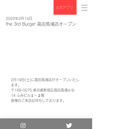
公式アプリ
2022年2月14日
the 3rd Burger 高田馬場店オープン
2月19日(土)に高田馬場店がオープンいたし
ます。
〒﻿﻿﻿169-0075﻿﻿ 東京都新宿区高田馬場4-9-
14 ﻿﻿ふみビル１～２階
皆様のご来店お待ちしております。
Copyright© the 3rd Burger. All Rights
Reserved.