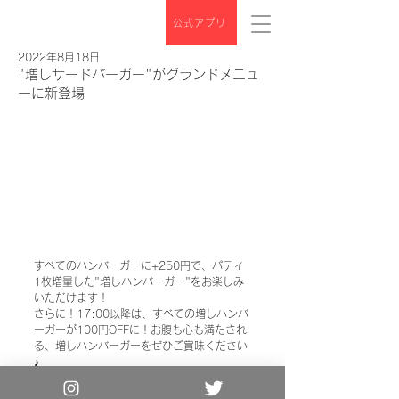
公式アプリ
2022年8月18日
"増しサードバーガー"がグランドメニュ
ーに新登場
すべてのハンバーガーに+250円で、パティ
1枚増量した"増しハンバーガー"をお楽しみ
いただけます！ 
さらに！17:00以降は、すべての増しハンバ
ーガーが100円OFFに！お腹も心も満たされ
る、増しハンバーガーをぜひご賞味ください
♪
Copyright© the 3rd Burger. All Rights
Reserved.