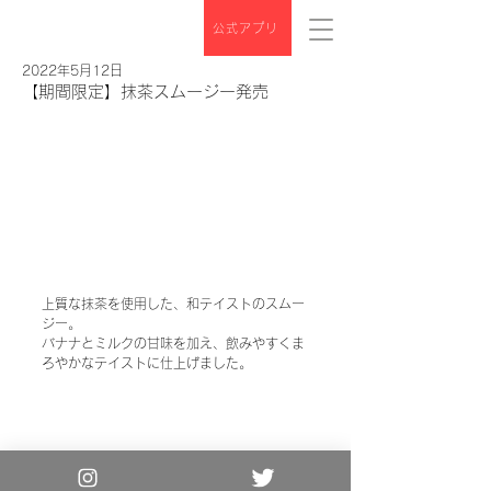
公式アプリ
2022年5月12日
【期間限定】抹茶スムージー発売
上質な抹茶を使用した、和テイストのスムー
ジー。
バナナとミルクの甘味を加え、飲みやすくま
ろやかなテイストに仕上げました。
Copyright© the 3rd Burger. All Rights
Reserved.