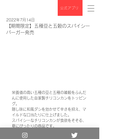
公式アプリ
2022年7月14日
【期間限定】五種豆と五穀のスパイシー
バーガー発売
栄養価の高い五種の豆と五種の雑穀をふんだ
んに使用した自家製チリコンカンをトッピン
グ。
隠し味に和風ダシを効かせて辛さを抑え、マ
イルドな口当たりに仕上げました。
スパイシーなチリコンカンが食欲をそそる、
夏にぴったりの商品です。
Copyright© the 3rd Burger. All Rights
Reserved.