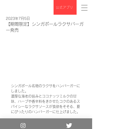
公式アプリ
2023年7月5日
【期間限定】シンガポールラクサバーガ
ー発売
シンガポール名物のラクサをハンバーガーに
しました。
濃厚な海老の旨みとココナッツミルクの甘
味、ハーブや香辛料をきかせたコクのあるス
パイシーなラクサソースが食欲をそそる、夏
にぴったりのハンバーガーに仕上げました。
Copyright© the 3rd Burger. All Rights
Reserved.