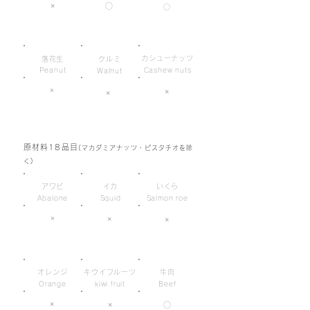
×
○
○
カシューナッツ
落花生
クルミ
Peanut
Cashew nuts
Walnut
×
×
×
原材料18品目
(マカダミアナッツ・ピスタチオを除
く)
アワビ
イカ
いくら
Abalone
Squid
Salmon roe
×
×
×
オレンジ
キウイフルーツ
牛肉
Orange
kiwi fruit
Beef
×
×
○