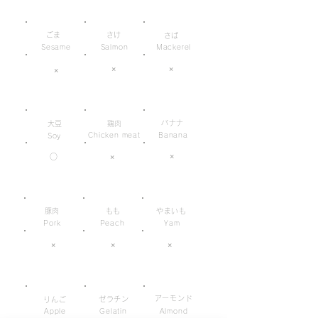
ごま
さけ
さば
Sesame
Salmon
Mackerel
×
×
×
バナナ
大豆
鶏肉
Chicken meat
Banana
Soy
×
○
×
豚肉
もも
やまいも
Pork
Peach
Yam
×
×
×
アーモンド
ゼラチン
りんご
Apple
Gelatin
Almond