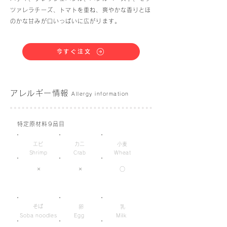
ツァレラチーズ、トマトを重ね、爽やかな香りとほ
のかな甘みが口いっぱいに広がります。
今すぐ注文
アレルギー情報
Allergy information
特定原材料9品目
エビ
カニ
小麦
Shrimp
Crab
Wheat
×
×
○
そば
卵
乳
Soba noodles
Egg
Milk