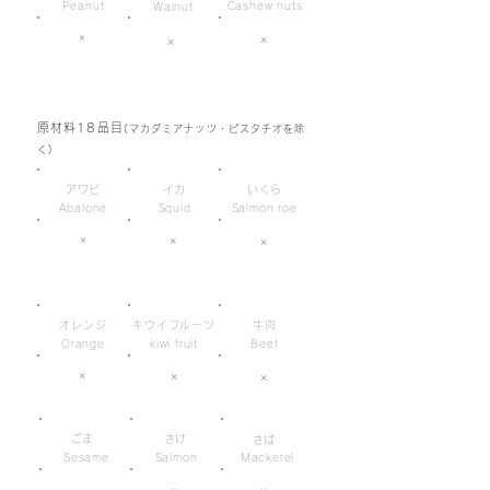
Peanut
Cashew nuts
Walnut
×
×
×
原材料18品目
(マカダミアナッツ・ピスタチオを除
く)
アワビ
イカ
いくら
Abalone
Squid
Salmon roe
×
×
×
オレンジ
キウイフルーツ
牛肉
Orange
kiwi fruit
Beef
×
×
×
ごま
さけ
さば
Sesame
Salmon
Mackerel