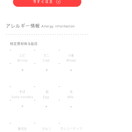
今すぐ注文
アレルギー情報
Allergy information
特定原材料9品目
エビ
カニ
小麦
Shrimp
Crab
Wheat
×
×
×
そば
卵
乳
Soba noodles
Egg
Milk
×
×
×
カシューナッツ
落花生
クルミ