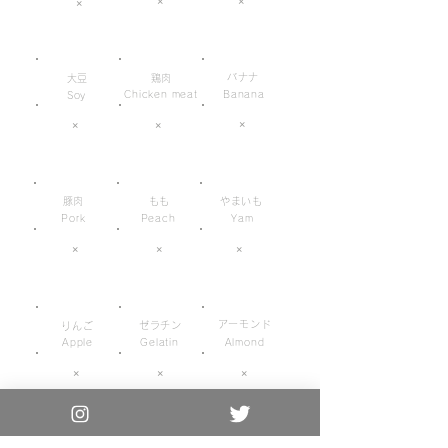
×
×
×
バナナ
大豆
鶏肉
Chicken meat
Banana
Soy
×
×
×
豚肉
もも
やまいも
Pork
Peach
Yam
×
×
×
アーモンド
ゼラチン
りんご
Apple
Gelatin
Almond
×
×
×