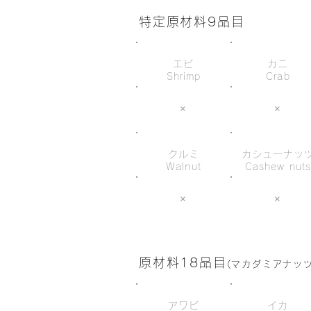
特定原材料9品目
エビ
カニ
Shrimp
Crab
×
×
クルミ
カシューナッ
Walnut
Cashew nut
×
×
原材料18品目
(マカダミアナッ
アワビ
イカ