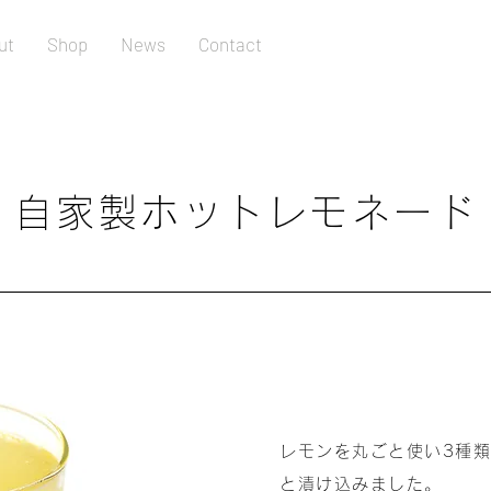
ut
Shop
News
Contact
自家製ホットレモネード
レモンを丸ごと使い3種
と漬け込みました。