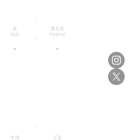
乳
落花生
Milk
Peanut
×
×
牛肉
ごま