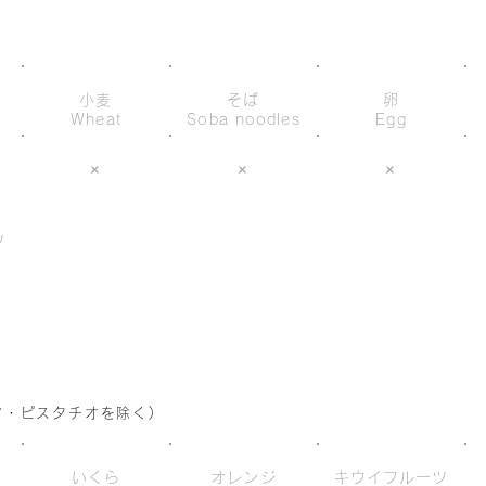
小麦
そば
卵
Wheat
Soba noodles
Egg
×
×
×
ツ
s
ツ・ピスタチオを除く)
いくら
オレンジ
キウイフルーツ