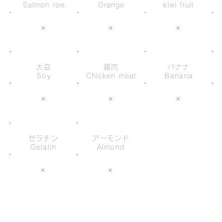
Salmon roe
Orange
kiwi fruit
×
×
×
大豆
鶏肉
バナナ
Soy
Chicken meat
Banana
×
×
×
ゼラチン
アーモンド
Gelatin
Almond
×
×