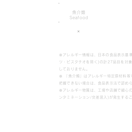
魚介類
Seafood
×
※アレルギー情報は、日本の食品表示基準
ツ・ピスタチオを除く)の計27品目を対
しておりません。
※ 「魚介類」はアレルギー特定原材料
把握できない場合は、食品表示法で認め
※アレルギー物質は、工場や店舗で細心
ンタミネーション/交差混入)が発生する