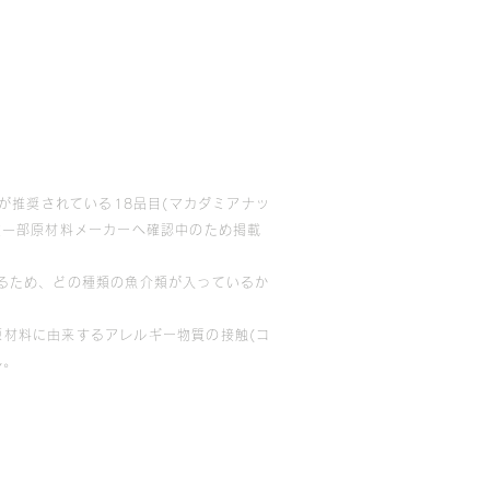
が推奨されている18品目(マカダミアナッ
在一部原材料メーカーへ確認中のため掲載
るため、どの種類の魚介類が入っているか
材料に由来するアレルギー物質の接触(コ
ん。