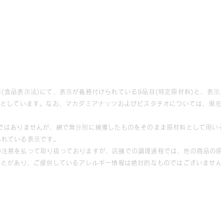
(食品表示法)にて、表示が義務付けられている9品目(特定原材料)と、表示
象としています。なお、マカダミアナッツおよびピスタチオについては、現
等ではありませんが、網で無分別に捕獲したものをそのまま原材料として用い
られている表示です。
の注意を払って取り扱っておりますが、店舗での調理過程では、他の商品の原
ことがあり、ご提供しているアレルギー情報は絶対的なものではございませ