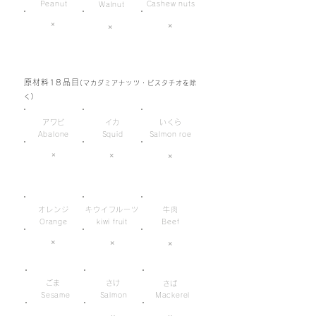
Peanut
Cashew nuts
Walnut
×
×
×
原材料18品目
(マカダミアナッツ・ピスタチオを除
く)
アワビ
イカ
いくら
Abalone
Squid
Salmon roe
×
×
×
オレンジ
キウイフルーツ
牛肉
Orange
kiwi fruit
Beef
×
×
×
ごま
さけ
さば
Sesame
Salmon
Mackerel