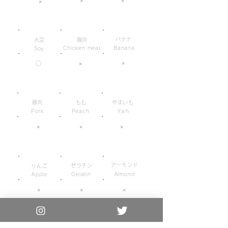
×
×
×
バナナ
大豆
鶏肉
Chicken meat
Banana
Soy
×
○
×
豚肉
もも
やまいも
Pork
Peach
Yam
×
×
×
アーモンド
ゼラチン
りんご
Apple
Gelatin
Almond
×
×
×