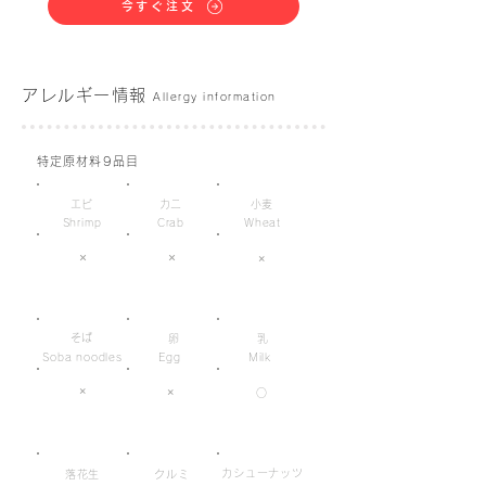
今すぐ注文
アレルギー情報
Allergy information
特定原材料9品目
エビ
カニ
小麦
Shrimp
Crab
Wheat
×
×
×
そば
卵
乳
Soba noodles
Egg
Milk
×
×
○
カシューナッツ
落花生
クルミ