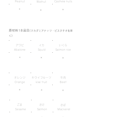
Peanut
Cashew nuts
Walnut
×
×
×
原材料18品目
(マカダミアナッツ・ピスタチオを除
く)
アワビ
イカ
いくら
Abalone
Squid
Salmon roe
×
×
×
オレンジ
キウイフルーツ
牛肉
Orange
kiwi fruit
Beef
×
×
×
ごま
さけ
さば
Sesame
Salmon
Mackerel