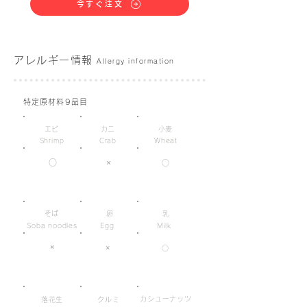
今すぐ注文
アレルギー情報
Allergy information
特定原材料9品目
エビ
カニ
小麦
Shrimp
Crab
Wheat
○
×
○
そば
卵
乳
Soba noodles
Egg
Milk
×
×
○
カシューナッツ
落花生
クルミ