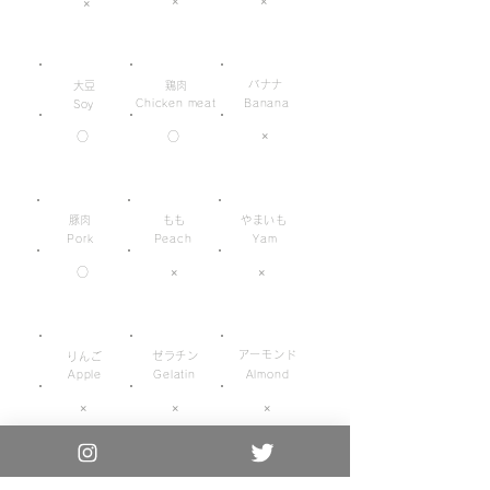
×
×
×
バナナ
大豆
鶏肉
Chicken meat
Banana
Soy
×
○
○
豚肉
もも
やまいも
Pork
Peach
Yam
○
×
×
アーモンド
ゼラチン
りんご
Apple
Gelatin
Almond
×
×
×