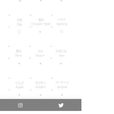
×
×
×
バナナ
大豆
鶏肉
Chicken meat
Banana
Soy
○
○
×
豚肉
もも
やまいも
Pork
Peach
Yam
×
×
×
アーモンド
ゼラチン
りんご
Apple
Gelatin
Almond
×
×
×