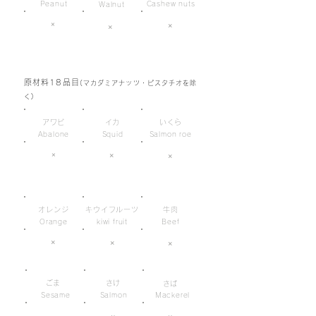
Peanut
Cashew nuts
Walnut
×
×
×
原材料18品目
(マカダミアナッツ・ピスタチオを除
く)
アワビ
イカ
いくら
Abalone
Squid
Salmon roe
×
×
×
オレンジ
キウイフルーツ
牛肉
Orange
kiwi fruit
Beef
×
×
×
ごま
さけ
さば
Sesame
Salmon
Mackerel