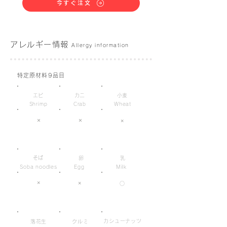
今すぐ注文
アレルギー情報
Allergy information
特定原材料9品目
エビ
カニ
小麦
Shrimp
Crab
Wheat
×
×
×
そば
卵
乳
Soba noodles
Egg
Milk
×
×
○
カシューナッツ
落花生
クルミ