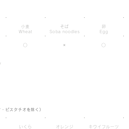
小麦
そば
卵
Wheat
Soba noodles
Egg
○
×
○
ツ
s
ツ・ピスタチオを除く)
いくら
オレンジ
キウイフルーツ