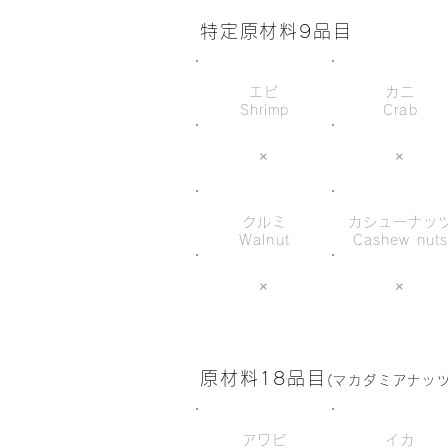
特定原材料9品目
エビ
カニ
Shrimp
Crab
×
×
クルミ
カシューナッ
Walnut
Cashew nut
×
×
原材料18品目
(マカダミアナッ
アワビ
イカ