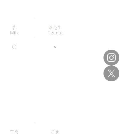
乳
落花生
Milk
Peanut
○
×
牛肉
ごま