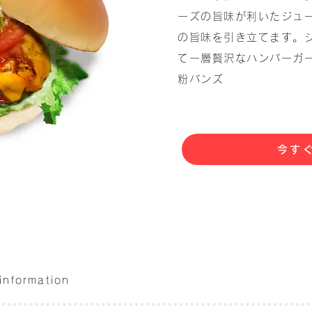
ーズの旨味が利いたジュ
の旨味を引き立てます。
て一層贅沢なハンバーガ
粉バンズ
今す
 information