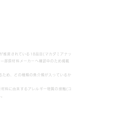
が推奨されている18品目(マカダミアナッ
在一部原材料メーカーへ確認中のため掲載
るため、どの種類の魚介類が入っているか
材料に由来するアレルギー物質の接触(コ
ん。