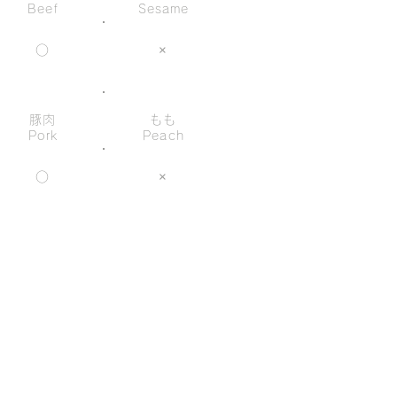
Beef
Sesame
○
×
豚肉
もも
Pork
Peach
○
×