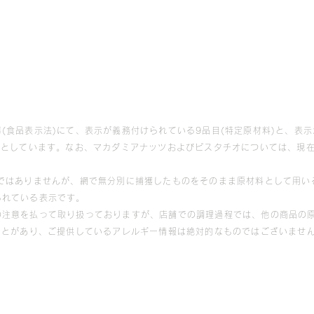
(食品表示法)にて、表示が義務付けられている9品目(特定原材料)と、表示
象としています。なお、マカダミアナッツおよびピスタチオについては、現
等ではありませんが、網で無分別に捕獲したものをそのまま原材料として用い
られている表示です。
の注意を払って取り扱っておりますが、店舗での調理過程では、他の商品の原
ことがあり、ご提供しているアレルギー情報は絶対的なものではございませ