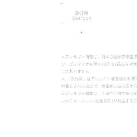
魚介類
Seafood
×
※アレルギー情報は、日本の食品表示基準
ツ・ピスタチオを除く)の計27品目を対
しておりません。
※ 「魚介類」はアレルギー特定原材料
把握できない場合は、食品表示法で認め
※アレルギー物質は、工場や店舗で細心
ンタミネーション/交差混入)が発生する