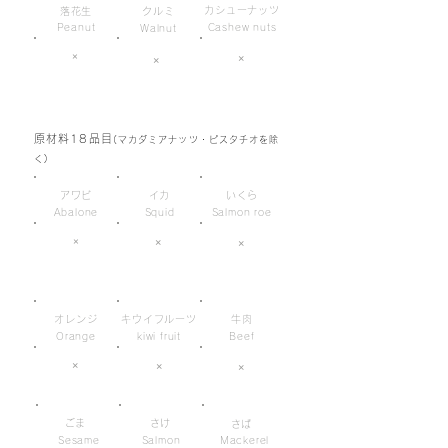
カシューナッツ
落花生
クルミ
Peanut
Cashew nuts
Walnut
×
×
×
原材料18品目
(マカダミアナッツ・ピスタチオを除
く)
アワビ
イカ
いくら
Abalone
Squid
Salmon roe
×
×
×
オレンジ
キウイフルーツ
牛肉
Orange
kiwi fruit
Beef
×
×
×
ごま
さけ
さば
Sesame
Salmon
Mackerel