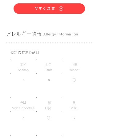
今すぐ注文
アレルギー情報
Allergy information
特定原材料9品目
エビ
カニ
小麦
Shrimp
Crab
Wheat
×
×
○
そば
卵
乳
Soba noodles
Egg
Milk
×
○
×