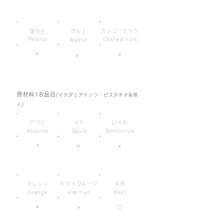
カシューナッツ
落花生
クルミ
Peanut
Cashew nuts
Walnut
×
×
×
原材料18品目
(マカダミアナッツ・ピスタチオを除
く)
アワビ
イカ
いくら
Abalone
Squid
Salmon roe
×
×
×
オレンジ
キウイフルーツ
牛肉
Orange
kiwi fruit
Beef
×
×
○