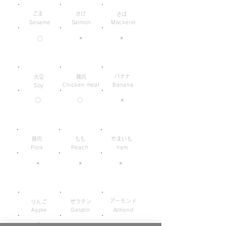
ごま
さけ
さば
Sesame
Salmon
Mackerel
×
×
○
バナナ
大豆
鶏肉
Chicken meat
Banana
Soy
×
○
○
豚肉
もも
やまいも
Pork
Peach
Yam
×
×
×
アーモンド
ゼラチン
りんご
Apple
Gelatin
Almond
○
×
×