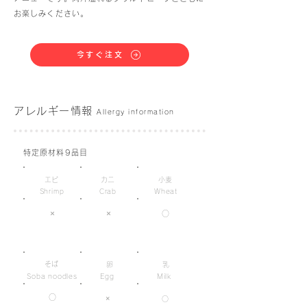
お楽しみください。
今すぐ注文
アレルギー情報
Allergy information
特定原材料9品目
エビ
カニ
小麦
Shrimp
Crab
Wheat
×
×
○
そば
卵
乳
Soba noodles
Egg
Milk
○
×
○