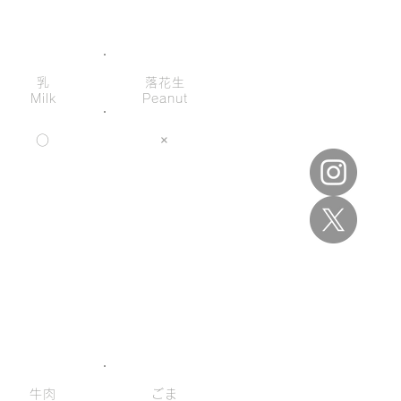
乳
落花生
Milk
Peanut
○
×
牛肉
ごま