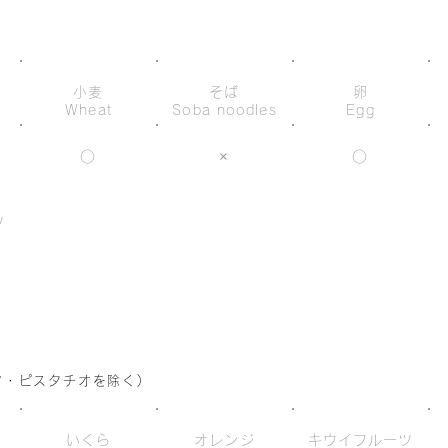
小麦
そば
卵
Wheat
Soba noodles
Egg
○
×
○
ツ
s
ツ・ピスタチオを除く)
いくら
オレンジ
キウイフルーツ