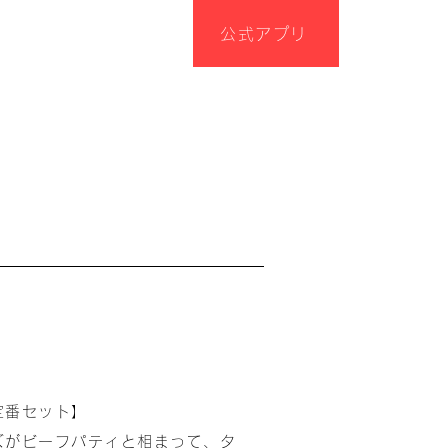
公式アプリ
定番セット】
ズがビーフパティと相まって、タ