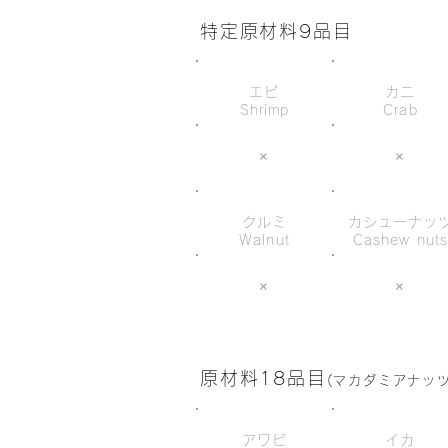
特定原材料9品目
エビ
カニ
Shrimp
Crab
×
×
クルミ
カシューナッ
Walnut
Cashew nut
×
×
原材料18品目
(マカダミアナッ
アワビ
イカ