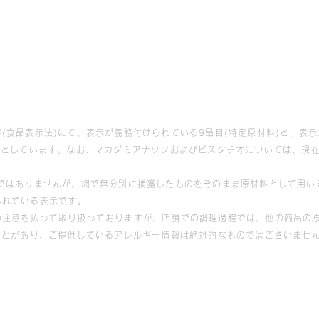
(食品表示法)にて、表示が義務付けられている9品目(特定原材料)と、表示
象としています。なお、マカダミアナッツおよびピスタチオについては、現
等ではありませんが、網で無分別に捕獲したものをそのまま原材料として用い
られている表示です。
の注意を払って取り扱っておりますが、店舗での調理過程では、他の商品の原
ことがあり、ご提供しているアレルギー情報は絶対的なものではございませ