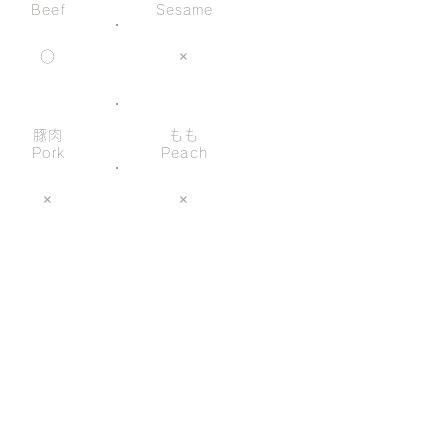
Beef
Sesame
○
×
豚肉
もも
Pork
Peach
×
×