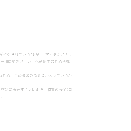
が推奨されている18品目(マカダミアナッ
在一部原材料メーカーへ確認中のため掲載
るため、どの種類の魚介類が入っているか
材料に由来するアレルギー物質の接触(コ
ん。