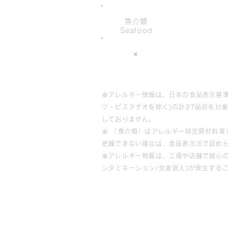
魚介類
Seafood
×
※アレルギー情報は、日本の食品表示基準
ツ・ピスタチオを除く)の計27品目を対
しておりません。
※ 「魚介類」はアレルギー特定原材料
把握できない場合は、食品表示法で認め
※アレルギー物質は、工場や店舗で細心
ンタミネーション/交差混入)が発生する