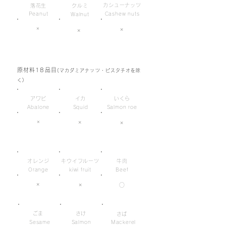
カシューナッツ
落花生
クルミ
Peanut
Cashew nuts
Walnut
×
×
×
原材料18品目
(マカダミアナッツ・ピスタチオを除
く)
アワビ
イカ
いくら
Abalone
Squid
Salmon roe
×
×
×
オレンジ
キウイフルーツ
牛肉
Orange
kiwi fruit
Beef
×
×
○
ごま
さけ
さば
Sesame
Salmon
Mackerel