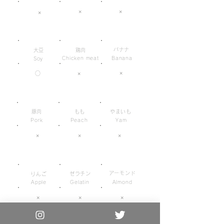
×
×
×
バナナ
大豆
鶏肉
Chicken meat
Banana
Soy
×
○
×
豚肉
もも
やまいも
Pork
Peach
Yam
×
×
×
アーモンド
ゼラチン
りんご
Apple
Gelatin
Almond
×
×
×