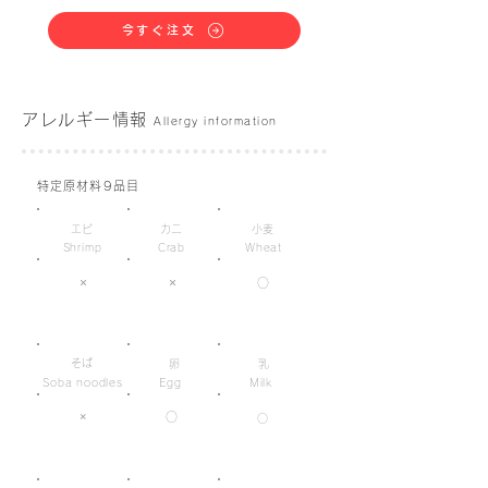
今すぐ注文
アレルギー情報
Allergy information
特定原材料9品目
エビ
カニ
小麦
Shrimp
Crab
Wheat
×
×
○
そば
卵
乳
Soba noodles
Egg
Milk
×
○
○