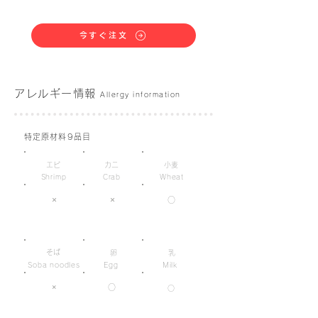
今すぐ注文
アレルギー情報
Allergy information
特定原材料9品目
エビ
カニ
小麦
Shrimp
Crab
Wheat
×
×
○
そば
卵
乳
Soba noodles
Egg
Milk
×
○
○