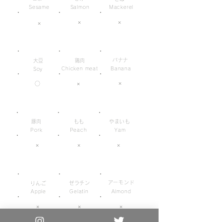
Sesame
Salmon
Mackerel
×
×
×
バナナ
大豆
鶏肉
Chicken meat
Banana
Soy
×
○
×
豚肉
もも
やまいも
Pork
Peach
Yam
×
×
×
アーモンド
ゼラチン
りんご
Apple
Gelatin
Almond
×
×
×