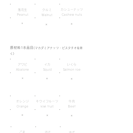
カシューナッツ
落花生
クルミ
Peanut
Cashew nuts
Walnut
×
×
×
原材料18品目
(マカダミアナッツ・ピスタチオを除
く)
アワビ
イカ
いくら
Abalone
Squid
Salmon roe
×
×
×
オレンジ
キウイフルーツ
牛肉
Orange
kiwi fruit
Beef
×
×
×
ごま
さけ
さば