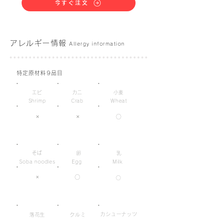
今すぐ注文
アレルギー情報
Allergy information
特定原材料9品目
エビ
カニ
小麦
Shrimp
Crab
Wheat
×
×
○
そば
卵
乳
Soba noodles
Egg
Milk
×
○
○
カシューナッツ
落花生
クルミ