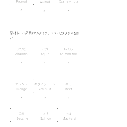
Peanut
Cashew nuts
Walnut
×
×
×
原材料18品目
(マカダミアナッツ・ピスタチオを除
く)
アワビ
イカ
いくら
Abalone
Squid
Salmon roe
×
×
×
オレンジ
キウイフルーツ
牛肉
Orange
kiwi fruit
Beef
×
×
×
ごま
さけ
さば
Sesame
Salmon
Mackerel