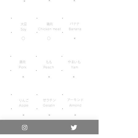
×
×
×
バナナ
大豆
鶏肉
Chicken meat
Banana
Soy
×
○
○
豚肉
もも
やまいも
Pork
Peach
Yam
×
×
×
アーモンド
ゼラチン
りんご
Apple
Gelatin
Almond
×
×
×