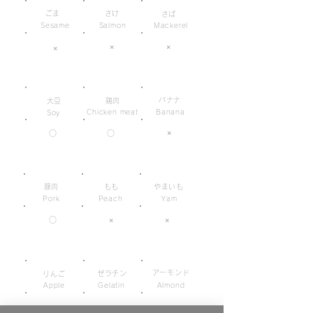
ごま
さけ
さば
Sesame
Salmon
Mackerel
×
×
×
バナナ
大豆
鶏肉
Chicken meat
Banana
Soy
×
○
○
豚肉
もも
やまいも
Pork
Peach
Yam
○
×
×
アーモンド
ゼラチン
りんご
Apple
Gelatin
Almond
×
×
×