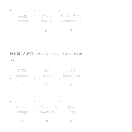
カシューナッツ
落花生
クルミ
Peanut
Cashew nuts
Walnut
×
×
×
原材料18品目
(マカダミアナッツ・ピスタチオを除
く)
アワビ
イカ
いくら
Abalone
Squid
Salmon roe
×
×
×
オレンジ
キウイフルーツ
牛肉
Orange
kiwi fruit
Beef
×
×
×