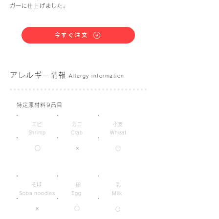
ガーに仕上げました。
今すぐ注文
アレルギー情報
Allergy information
特定原材料9品目
エビ
カニ
小麦
Shrimp
Crab
Wheat
○
×
○
そば
卵
乳
Soba noodles
Egg
Milk
×
○
○