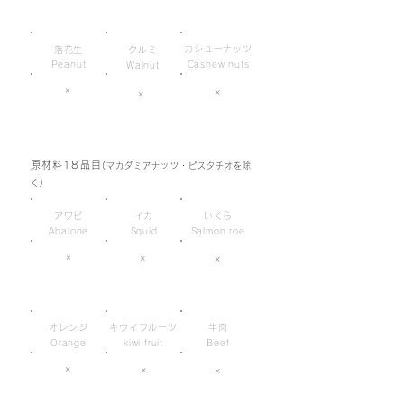
カシューナッツ
落花生
クルミ
Peanut
Cashew nuts
Walnut
×
×
×
原材料18品目
(マカダミアナッツ・ピスタチオを除
く)
アワビ
イカ
いくら
Abalone
Squid
Salmon roe
×
×
×
オレンジ
キウイフルーツ
牛肉
Orange
kiwi fruit
Beef
×
×
×