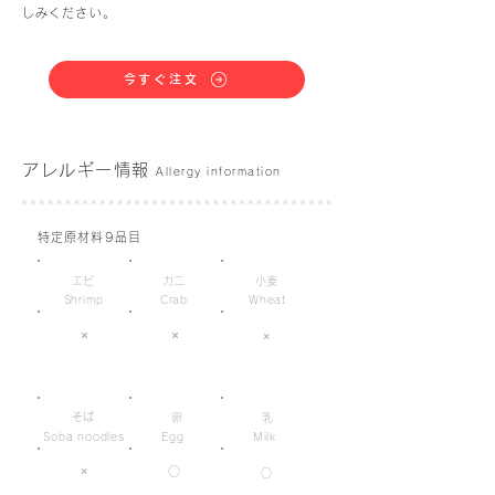
しみください。
今すぐ注文
アレルギー情報
Allergy information
特定原材料9品目
エビ
カニ
小麦
Shrimp
Crab
Wheat
×
×
×
そば
卵
乳
Soba noodles
Egg
Milk
×
○
○