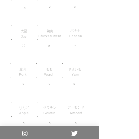
×
×
×
バナナ
大豆
鶏肉
Chicken meat
Banana
Soy
×
○
×
豚肉
もも
やまいも
Pork
Peach
Yam
×
×
×
アーモンド
ゼラチン
りんご
Apple
Gelatin
Almond
×
×
×