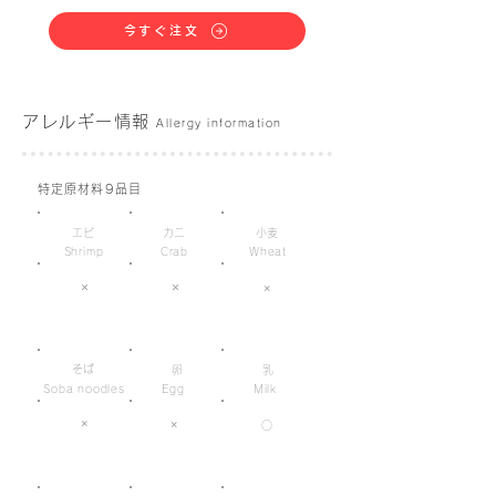
今すぐ注文
アレルギー情報
Allergy information
特定原材料9品目
エビ
カニ
小麦
Shrimp
Crab
Wheat
×
×
×
そば
卵
乳
Soba noodles
Egg
Milk
×
×
○