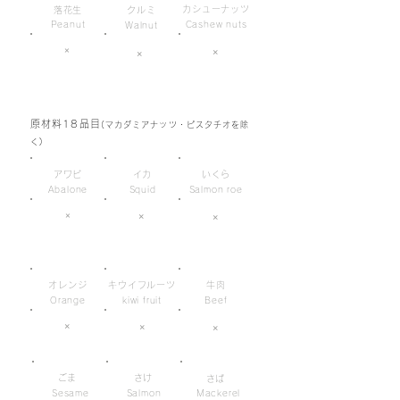
カシューナッツ
落花生
クルミ
Peanut
Cashew nuts
Walnut
×
×
×
原材料18品目
(マカダミアナッツ・ピスタチオを除
く)
アワビ
イカ
いくら
Abalone
Squid
Salmon roe
×
×
×
オレンジ
キウイフルーツ
牛肉
Orange
kiwi fruit
Beef
×
×
×
ごま
さけ
さば
Sesame
Salmon
Mackerel