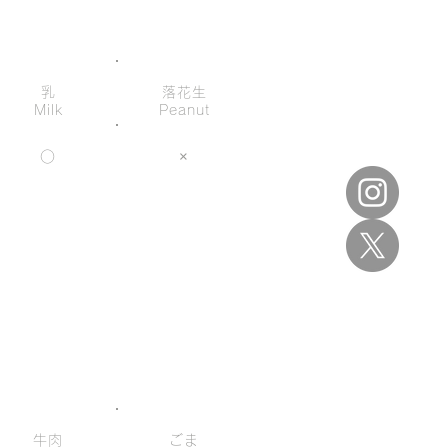
乳
落花生
Milk
Peanut
○
×
牛肉
ごま