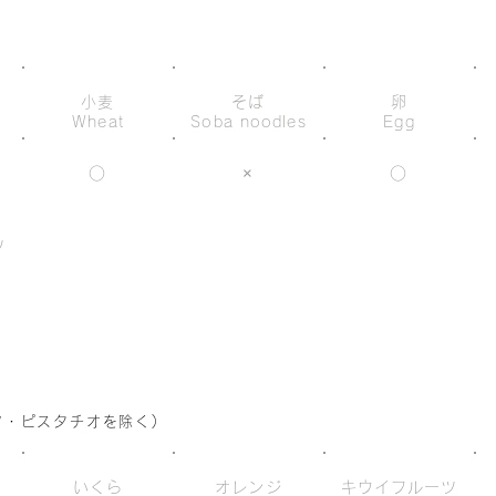
小麦
そば
卵
Wheat
Soba noodles
Egg
○
×
○
ツ
s
ツ・ピスタチオを除く)
いくら
オレンジ
キウイフルーツ