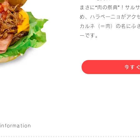
まさに“肉の祭典”！サル
め、ハラペーニョがアク
カルネ（＝肉）の名にふ
ーです。
今す
 information