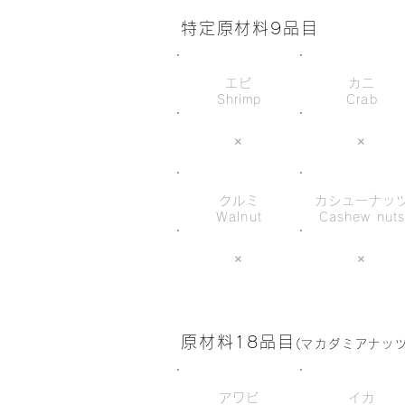
特定原材料9品目
エビ
カニ
Shrimp
Crab
×
×
クルミ
カシューナッ
Walnut
Cashew nut
×
×
原材料18品目
(マカダミアナッ
アワビ
イカ