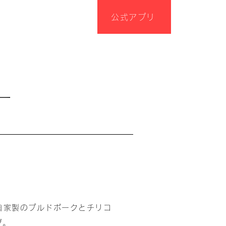
公式アプリ
ー
自家製のプルドポークとチリコ
グ。