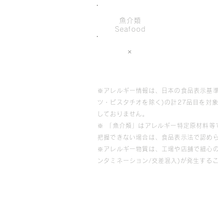
魚介類
Seafood
×
※アレルギー情報は、日本の食品表示基準
ツ・ピスタチオを除く)の計27品目を対
しておりません。
※ 「魚介類」はアレルギー特定原材料
把握できない場合は、食品表示法で認め
※アレルギー物質は、工場や店舗で細心
ンタミネーション/交差混入)が発生する