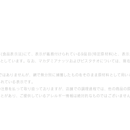
(食品表示法)にて、表示が義務付けられている9品目(特定原材料)と、表示
象としています。なお、マカダミアナッツおよびピスタチオについては、現
等ではありませんが、網で無分別に捕獲したものをそのまま原材料として用い
られている表示です。
の注意を払って取り扱っておりますが、店舗での調理過程では、他の商品の原
ことがあり、ご提供しているアレルギー情報は絶対的なものではございませ