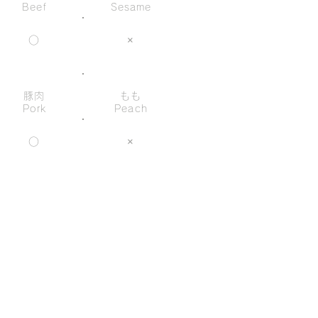
Beef
Sesame
○
×
豚肉
もも
Pork
Peach
○
×