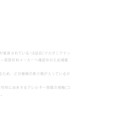
が推奨されている18品目(マカダミアナッ
在一部原材料メーカーへ確認中のため掲載
るため、どの種類の魚介類が入っているか
材料に由来するアレルギー物質の接触(コ
ん。