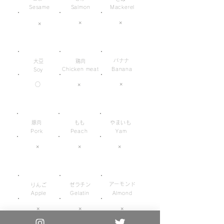
Sesame
Salmon
Mackerel
×
×
×
バナナ
大豆
鶏肉
Chicken meat
Banana
Soy
×
○
×
豚肉
もも
やまいも
Pork
Peach
Yam
×
×
×
アーモンド
ゼラチン
りんご
Apple
Gelatin
Almond
×
×
×