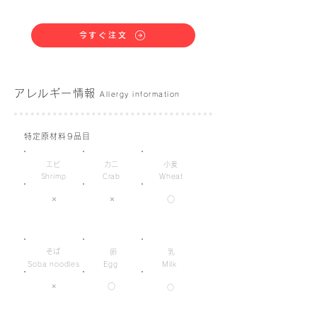
今すぐ注文
アレルギー情報
Allergy information
特定原材料9品目
エビ
カニ
小麦
Shrimp
Crab
Wheat
×
×
○
そば
卵
乳
Soba noodles
Egg
Milk
×
○
○