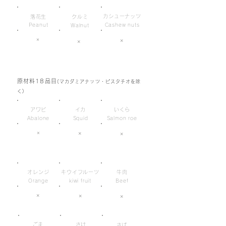
カシューナッツ
落花生
クルミ
Peanut
Cashew nuts
Walnut
×
×
×
原材料18品目
(マカダミアナッツ・ピスタチオを除
く)
アワビ
イカ
いくら
Abalone
Squid
Salmon roe
×
×
×
オレンジ
キウイフルーツ
牛肉
Orange
kiwi fruit
Beef
×
×
×
ごま
さけ
さば