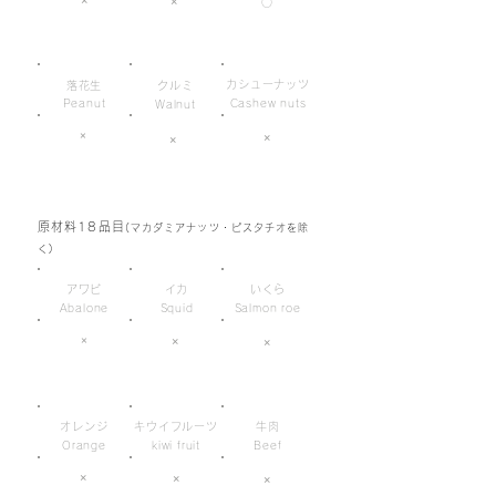
×
○
カシューナッツ
落花生
クルミ
Peanut
Cashew nuts
Walnut
×
×
×
原材料18品目
(マカダミアナッツ・ピスタチオを除
く)
アワビ
イカ
いくら
Abalone
Squid
Salmon roe
×
×
×
オレンジ
キウイフルーツ
牛肉
Orange
kiwi fruit
Beef
×
×
×