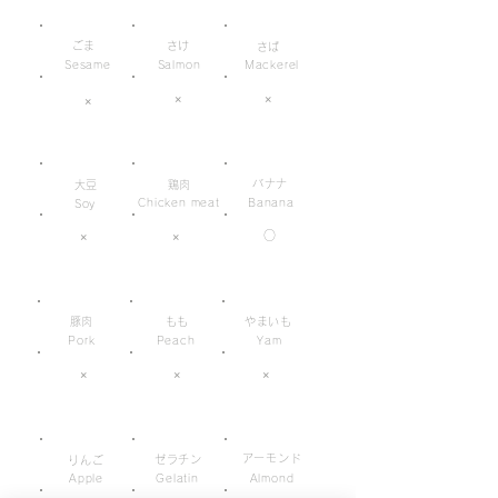
ごま
さけ
さば
Sesame
Salmon
Mackerel
×
×
×
バナナ
大豆
鶏肉
Chicken meat
Banana
Soy
○
×
×
豚肉
もも
やまいも
Pork
Peach
Yam
×
×
×
アーモンド
ゼラチン
りんご
Apple
Gelatin
Almond