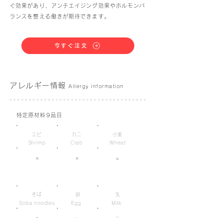
ぐ効果があり、アンチエイジング効果やホルモンバ
ランスを整える働きが期待できます。
今すぐ注文
アレルギー情報
Allergy information
特定原材料9品目
エビ
カニ
小麦
Shrimp
Crab
Wheat
×
×
×
そば
卵
乳
Soba noodles
Egg
Milk
×