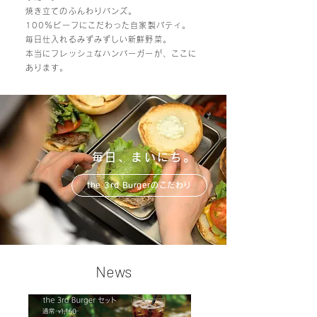
焼き立てのふんわりバンズ。
100％ビーフにこだわった自家製パティ。
毎日仕入れるみずみずしい新鮮野菜。
本当にフレッシュなハンバーガーが、ここに
あります。
毎日、まいにち。
the 3rd Burgerのこだわり
News