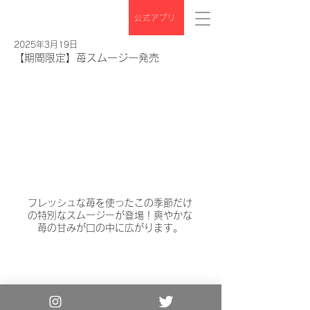
公式アプリ
2025年3月19日
【期間限定】苺スムージー発売
フレッシュな苺を使ったこの季節だけ
の特別なスムージーが登場！爽やかな
苺の甘みが口の中に広がります。
Copyright© the 3rd Burger. All Rights
Reserved.