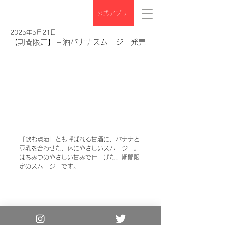
公式アプリ
2025年5月21日
【期間限定】甘酒バナナスムージー発売
「飲む点滴」とも呼ばれる甘酒に、バナナと
豆乳を合わせた、体にやさしいスムージー。
はちみつのやさしい甘みで仕上げた、期間限
定のスムージーです。
Copyright© the 3rd Burger. All Rights
Reserved.