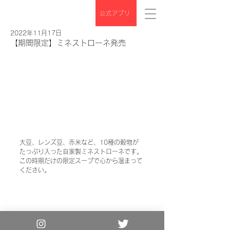
公式アプリ
2022年11月17日
【期間限定】ミネストローネ発売
大豆、レンズ豆、赤米など、10種の穀物が
たっぷり入った自家製ミネストローネです。
この時期だけの限定スープで心から温まって
ください。
Copyright© the 3rd Burger. All Rights
Reserved.