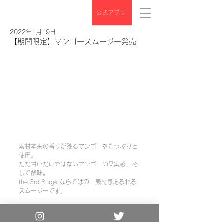
公式アプリ
2022年1月19日
【期間限定】マンゴースムージー発売
素材本来の香りが残るマンゴーをたっぷりと
使用。
ただ甘いだけではないマンゴーの果実感、そ
して酸味。
the 3rd Burgerならではの、素材感あるれる
スムージーです。
Copyright© the 3rd Burger. All Rights
Reserved.