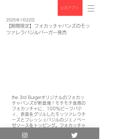
公式アプリ
2025年1月22日
【期間限定】フォカッチャバンズのモッ
ツァレラバジルバーガー発売
the 3rd Burgerオリジナルのフォカッ
チャバンズが新登場！モチモチ食感の
フォカッチャに、100％ビーフパテ
ィ、表面をグリルしたモッツァレラチ
ーズとフレッシュバジルのジェノベー
ゼソースをトッピング。フォカッチャ
バンズが各素材を引き立てる新感覚の
バーガーをお楽しみください。